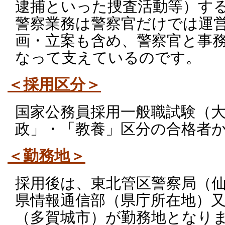
逮捕といった捜査活動等）す
警察業務は警察官だけでは運
画・立案も含め、警察官と事
なって支えているのです。
＜採用区分＞
国家公務員採用一般職試験（
政」・「教養」区分の合格者
＜勤務地＞
採用後は、東北管区警察局（
県情報通信部（県庁所在地）
（多賀城市）が勤務地となり